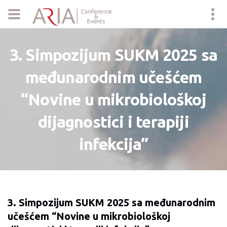
3. Simpozijum SUKM 2025 sa
međunarodnim učešćem
“Novine u mikrobiološkoj
dijagnostici i terapiji
infekcija”
3. Simpozijum SUKM 2025 sa međunarodnim
učešćem “Novine u mikrobiološkoj