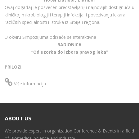
Ovaj događaj je posvećen predstavljanju najnovijih dostignuća u
kliničkoj mikrobiologiji i terapiji infekcija, i povezivanju lekara
različitih specijalnosti i struka iz Srbije i regiona.
U okviru Simpozijuma održaće se interaktivna
RADIONICA
“Od uzorka do izbora pravog leka”
PRILOZI
:
Više informacija
ABOUT US
We provide expert in organization Conference & Events in a field
of Biomedical Science and Industry...